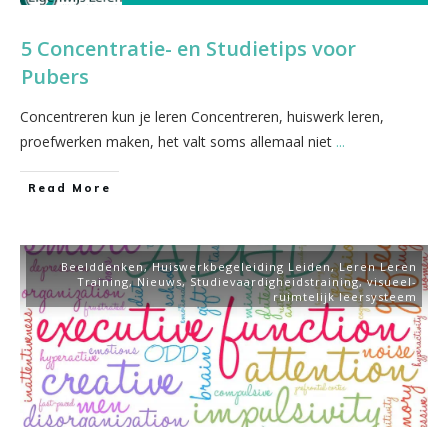
5 Concentratie- en Studietips voor
Pubers
Concentreren kun je leren Concentreren, huiswerk leren,
proefwerken maken, het valt soms allemaal niet
...
​Read More
Beelddenken
,
Huiswerkbegeleiding Leiden
,
Leren Leren
Training
,
Nieuws
,
Studievaardigheidstraining
,
visueel-
ruimtelijk leersysteem