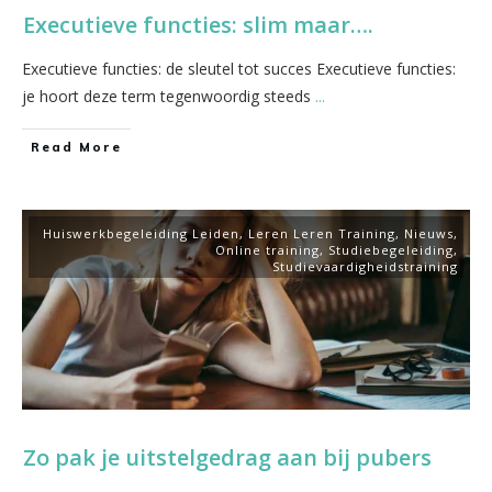
Executieve functies: slim maar….
Executieve functies: de sleutel tot succes Executieve functies:
je hoort deze term tegenwoordig steeds
...
​Read More
Huiswerkbegeleiding Leiden
,
Leren Leren Training
,
Nieuws
,
Online training
,
Studiebegeleiding
,
Studievaardigheidstraining
Zo pak je uitstelgedrag aan bij pubers