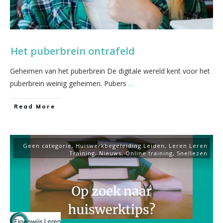
Het puberbrein ontrafeld
Geheimen van het puberbrein De digitale wereld kent voor het
puberbrein weinig geheimen. Pubers
...
​Read More
Geen categorie
,
Huiswerkbegeleiding Leiden
,
Leren Leren
Training
,
Nieuws
,
Online training
,
Snellezen