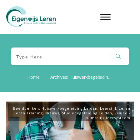
Home
Archives: Huiswerkbegeleiding Leiden
|
Beelddenken
,
Huiswerkbegeleiding Leiden
,
Leerstijl
,
Leren
Leren Training
,
Nieuws
,
Studiebegeleiding Leiden
,
visueel-
ruimtelijk leersysteem