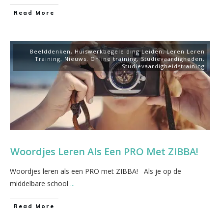
​Read More
Beelddenken
,
Huiswerkbegeleiding Leiden
,
Leren Leren
Training
,
Nieuws
,
Online training
,
Studievaardigheden
,
Studievaardigheidstraining
Woordjes Leren Als Een PRO Met ZIBBA!
Woordjes leren als een PRO met ZIBBA! Als je op de
middelbare school
...
​Read More