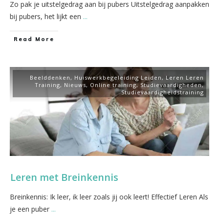
Zo pak je uitstelgedrag aan bij pubers Uitstelgedrag aanpakken
bij pubers, het lijkt een
...
​Read More
Beelddenken
,
Huiswerkbegeleiding Leiden
,
Leren Leren
Training
,
Nieuws
,
Online training
,
Studievaardigheden
,
Studievaardigheidstraining
Leren met Breinkennis
Breinkennis: Ik leer, ik leer zoals jij ook leert! Effectief Leren Als
je een puber
...