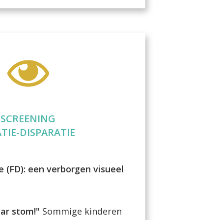
SCREENING
ATIE-DISPARATIE
e (FD):
een verborgen visueel
aar stom!"
Sommige kinderen