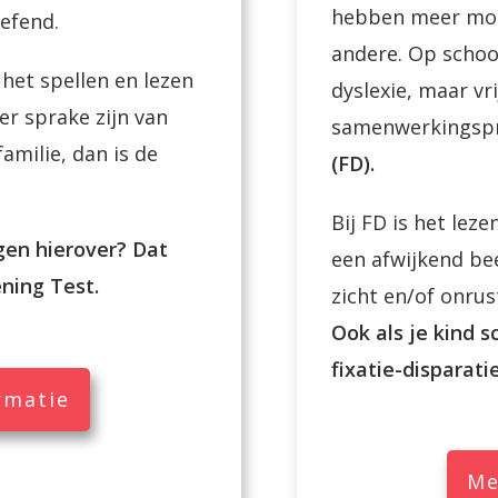
hebben meer moe
efend.
andere. Op schoo
het spellen en lezen
dyslexie, maar vr
er sprake zijn van
samenwerkingsp
familie, dan is de
(FD).
Bij FD is het lez
jgen hierover? Dat
een afwijkend be
ning Test.
zicht en/of onrus
Ook als je kind s
fixatie-disparati
rmatie
Me