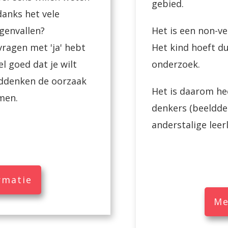
gebied.
anks het vele
genvallen?
Het is een non-v
vragen met 'ja' hebt
Het kind hoeft du
l goed dat je wilt
onderzoek.
lddenken de oorzaak
Het is daarom hee
men.
denkers (beeldden
anderstalige leer
rmatie
Me