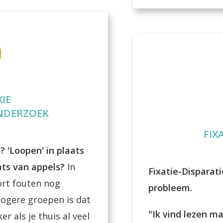
b
IE
NDERZOEK
FIX
n?
'Loopen' in plaats
aats van appels?
In
Fixatie-Disparati
ort fouten nog
probleem.
hogere groepen is dat
"Ik vind lezen m
r als je thuis al veel