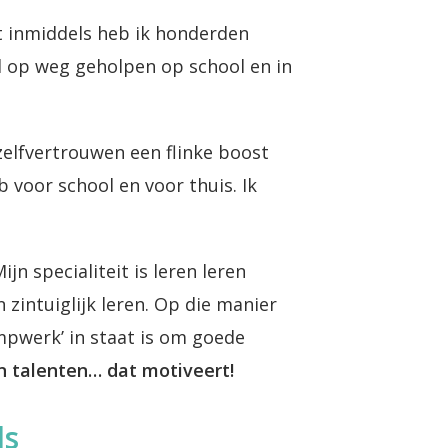
nt inmiddels heb ik honderden
l op weg geholpen op school en in
 zelfvertrouwen een flinke boost
 voor school en voor thuis. Ik
jn specialiteit is leren leren
 zintuiglijk leren. Op die manier
ampwerk’ in staat is om goede
n talenten… dat motiveert!
ls