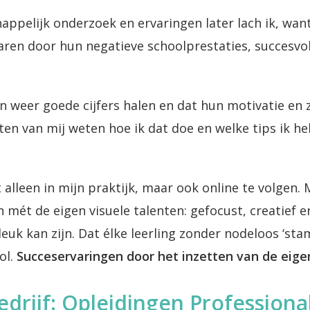
happelijk onderzoek en ervaringen later lach ik, wa
waren door hun negatieve schoolprestaties, succesvo
en weer goede cijfers halen en dat hun motivatie en
en van mij weten hoe ik dat doe en welke tips ik heb
 alleen in mijn praktijk, maar ook online te volgen. Mi
n mét de eigen visuele talenten: gefocust, creatief en
 leuk kan zijn. Dat élke leerling zonder nodeloos ‘st
ol.
Succeservaringen door het inzetten van de eige
edrijf: Opleidingen Professiona