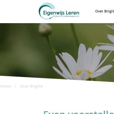
Over Brigi
Home
/
Over Brigitte