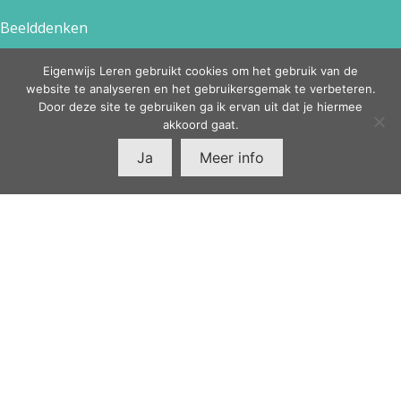
Beelddenken
Executieve functies
Eigenwijs Leren gebruikt cookies om het gebruik van de
Geen categorie
website te analyseren en het gebruikersgemak te verbeteren.
Door deze site te gebruiken ga ik ervan uit dat je hiermee
Huiswerkbegeleiding Leiden
akkoord gaat.
Intelligentieonderzoek kind
Ja
Meer info
CONTACT
EIGENWIJS LEREN
Merelplantsoen 22
2371 NW ROELOFARENDSVEEN
06-49894271
brigitte@eigenwijsleren.nl
c
ontact
formulier