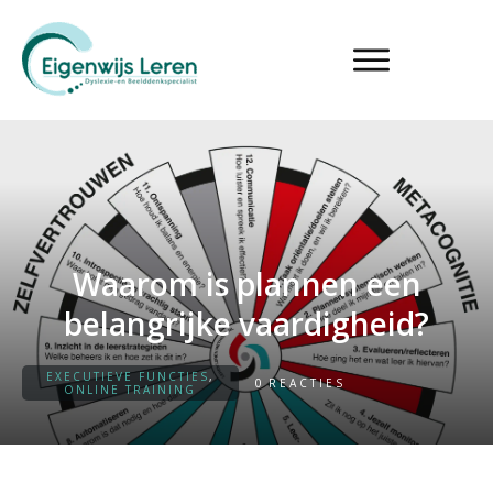
Waarom is plannen een
belangrijke vaardigheid?
EXECUTIEVE FUNCTIES
,
0
REACTIES
ONLINE TRAINING